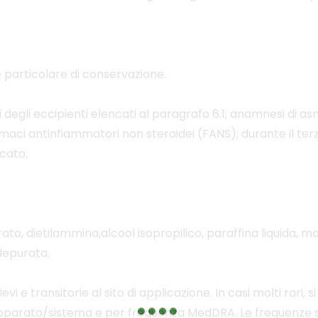
 particolare di conservazione.
asi degli eccipienti elencati al paragrafo 6.1; anamnesi di 
 farmaci antinfiammatori non steroidei (FANS); durante il te
icato.
ato, dietilammina,alcool isopropilico, paraffina liquida, ma
depurata.
vi e transitorie al sito di applicazione. In casi molti rari, s
, apparato/sistema e per frequenza MedDRA. Le frequenze