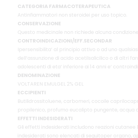
CATEGORIA FARMACOTERAPEUTICA
Antinfiammatori non steroidei per uso topico.
CONSERVAZIONE
Questo medicinale non richiede alcuna condizione
CONTROINDICAZIONI/EFF.SECONDAR
Ipersensibilita’ al principio attivo o ad uno qualsi
dell’assunzione di acido acetilsalicilico o di altri
adolescenti di eta’ inferiore ai 14 anni e’ controind
DENOMINAZIONE
VOLTAREN EMULGEL 2% GEL
ECCIPIENTI
Butilidrossitoluene, carbomeri, cocoile caprilocapr
propilenico, profumo eucalipto pungente, acqua 
EFFETTI INDESIDERATI
Gli effetti indesiderati includono reazioni cutanee lie
indesiderati sono elencati di seguitoper organo