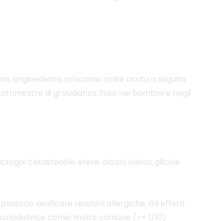
asma, angioedema, orticariao rinite acuta a seguito
rzotrimestre di gravidanza; l’uso nei bambini e negli
crogol cetostearile etere, alcool oleico, glicole
i possono verificare reazioni allergiche. Gli effetti
 sonodefinite come: molto comune (>= 1/10)