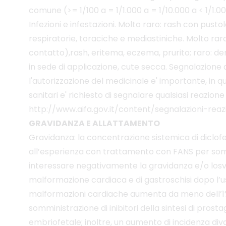
comune (>= 1/100 a = 1/1.000 a = 1/10.000 a < 1/1.00
Infezioni e infestazioni. Molto raro: rash con pusto
respiratorie, toraciche e mediastiniche. Molto ra
contatto),rash, eritema, eczema, prurito; raro: der
in sede di applicazione, cute secca. Segnalazione 
l'autorizzazione del medicinale e' importante, in
sanitari e' richiesto di segnalare qualsiasi reazion
http://www.aifa.gov.it/content/segnalazioni-reaz
GRAVIDANZA E ALLATTAMENTO
Gravidanza: la concentrazione sistemica di diclof
all’esperienza con trattamento con FANS per sommi
interessare negativamente la gravidanza e/o losvil
malformazione cardiaca e di gastroschisi dopo l’uso 
malformazioni cardiache aumenta da meno dell’1%, fin
somministrazione di inibitori della sintesi di pro
embriofetale; inoltre, un aumento di incidenza diva