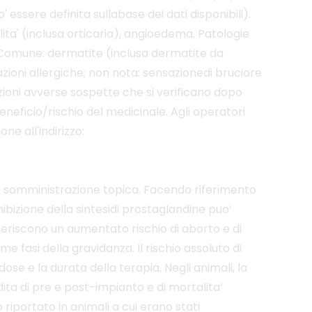
 essere definita sullabase dei dati disponibili).
ilita' (inclusa orticaria), angioedema. Patologie
. Comune: dermatite (inclusa dermatite da
azioni allergiche; non nota: sensazionedi bruciore
zioni avverse sospette che si verificano dopo
eficio/rischio del medicinale. Agli operatori
ne all'indirizzo:
po somministrazione topica. Facendo riferimento
bizione della sintesidi prostaglandine puo’
geriscono un aumentato rischio di aborto e di
e fasi della gravidanza. Il rischio assoluto di
ose e la durata della terapia. Negli animali, la
ita di pre e post-impianto e di mortalita’
riportato in animali a cui erano stati