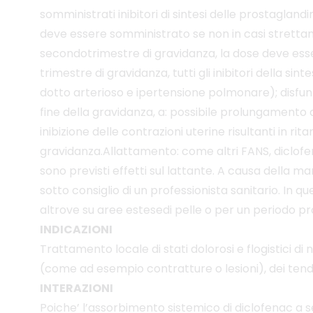
somministrati inibitori di sintesi delle prostaglan
deve essere somministrato se non in casi strettam
secondotrimestre di gravidanza, la dose deve esse
trimestre di gravidanza, tutti gli inibitori della 
dotto arterioso e ipertensione polmonare); disfunz
fine della gravidanza, a: possibile prolungament
inibizione delle contrazioni uterine risultanti in r
gravidanza.Allattamento: come altri FANS, diclofen
sono previsti effetti sul lattante. A causa della m
sotto consiglio di un professionista sanitario. In
altrove su aree estesedi pelle o per un periodo p
INDICAZIONI
Trattamento locale di stati dolorosi e flogistici d
(come ad esempio contratture o lesioni), dei tend
INTERAZIONI
Poiche’ l’assorbimento sistemico di diclofenac a s