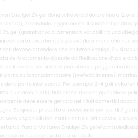
ltaren Emulgel 2% gel dona sollievo dal dolore fino a 12 ore
 e la sera), frizionando leggermente. Il quantitativo da a
% gel (quantitativo di dimensioni variabili tra una ciliegi
ni con carta assorbente e poilavarle, a meno che non sian
pazienti devono attendere che Voltaren Emulgel 2% si asciug
ata del trattamento dipende dall’indicazione d’uso e dalla
sultare il medico se i sintomi persistono o peggiorano dopo 
l giorno sulla zonada trattare (preferibilmente il mattino 
 della parte interessata. Per esempio 2-4 g di Voltaren Em
trattare un’area di 400-800 cm^2. Dopo l’applicazione puli
ssorbente deve essere gettata nei rifiuti domestici dopo l
bagno. Se questo prodotto e’ necessario per piu’ di 7 giorni 
:sono disponibili dati insufficienti sull’efficacia e la sicu
rtanto, l’uso di Voltaren Emulgel 2% gel e’controindicato ne
osaggio abituale previsto per gli adulti.