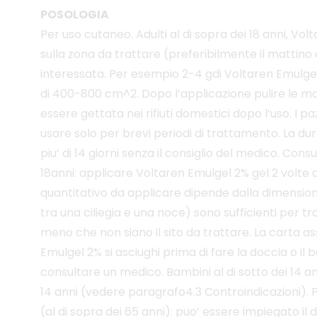
POSOLOGIA
Per uso cutaneo. Adulti al di sopra dei 18 anni, Vo
sulla zona da trattare (preferibilmente il mattino
interessata. Per esempio 2-4 gdi Voltaren Emulgel 2
di 400-800 cm^2. Dopo l’applicazione pulire le ma
essere gettata nei rifiuti domestici dopo l’uso. I 
usare solo per brevi periodi di trattamento. La dur
piu’ di 14 giorni senza il consiglio del medico. Con
18anni: applicare Voltaren Emulgel 2% gel 2 volte a
quantitativo da applicare dipende dalla dimensione
tra una ciliegia e una noce) sono sufficienti per 
meno che non siano il sito da trattare. La carta a
Emulgel 2% si asciughi prima di fare la doccia o il 
consultare un medico. Bambini al di sotto dei 14 anni
14 anni (vedere paragrafo4.3 Controindicazioni). Pe
(al di sopra dei 65 anni): puo’ essere impiegato il d