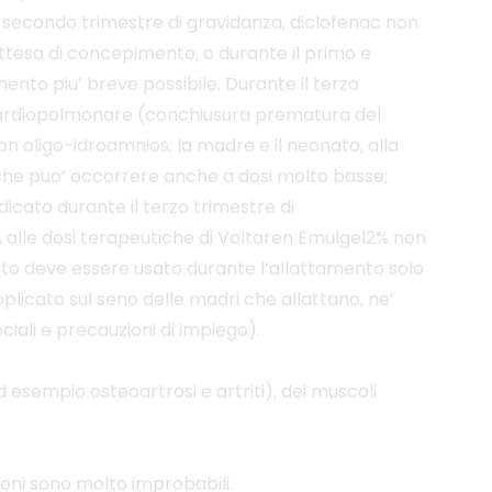
il secondo trimestre di gravidanza, diclofenac non
ttesa di concepimento, o durante il primo e
nto piu’ breve possibile. Durante il terzo
ta’ cardiopolmonare (conchiusura prematura del
on oligo-idroamnios; la madre e il neonato, alla
che puo’ occorrere anche a dosi molto basse;
dicato durante il terzo trimestre di
, alle dosi terapeutiche di Voltaren Emulgel2% non
dotto deve essere usato durante l’allattamento solo
plicato sul seno delle madri che allattano, ne’
ali e precauzioni di impiego).
 esempio osteoartrosi e artriti), dei muscoli
ioni sono molto improbabili.