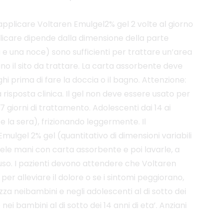
: applicare Voltaren Emulgel2% gel 2 volte al giorno
pplicare dipende dalla dimensione della parte
a e una noce) sono sufficienti per trattare un’area
o il sito da trattare. La carta assorbente deve
hi prima di fare la doccia o il bagno. Attenzione:
 risposta clinica. Il gel non deve essere usato per
7 giorni di trattamento. Adolescenti dai 14 ai
e la sera), frizionando leggermente. Il
ulgel 2% gel (quantitativo di dimensioni variabili
rele mani con carta assorbente e poi lavarle, a
’uso. I pazienti devono attendere che Voltaren
per alleviare il dolore o se i sintomi peggiorano,
rezza neibambini e negli adolescenti al di sotto dei
i bambini al di sotto dei 14 anni di eta’. Anziani