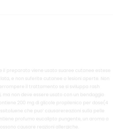
 se il preparato viene usato suaree cutanee estese
ta, e non suferite cutanee o lesioni aperte. Non
errompere il trattamento se si sviluppa rash
vi, ma non deve essere usato con un bendaggio
contiene 200 mg di glicole propilenico per dose(4
ssitoluene che puo’ causarereazioni sulla pelle
 contiene profumo eucalipto pungente, un aroma a
possono causare reazioni allergiche.