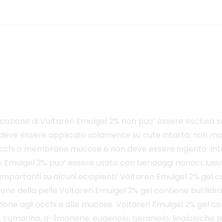
applicazione di Voltaren Emulgel 2% non puo’ essere esclusa
eve essere applicato solamente su cute intatta, non mala
 occhi o membrane mucose e non deve essere ingerito. Int
n Emulgel 2% puo’ essere usato con bendaggi nonocclusi
 importanti su alcuni eccipienti: Voltaren Emulgel 2% gel 
one della pelle.Voltaren Emulgel 2% gel contiene butilidro
tazione agli occhi e alle mucose. Voltaren Emulgel 2% gel
o, cumarina, d-limonene, eugenolo, geraniolo, linaloloche 