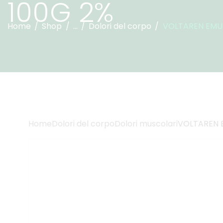
100G 2%
Home
Shop
...
Dolori del corpo
VOLTAREN EMUL
Home
Dolori del corpo
Dolori muscolari
VOLTAREN 