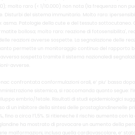
0); molto raro (< 1/10.000) non nota (la frequenza non puo'
le. Disturbi del sistema immunitario. Molto raro: ipersensib
ro: asma. Patologie della cute e del tessuto sottocutaneo
matite bollosa; molto raro: reazione di fotosensibilita', re
delle reazioni avverse sospette. La segnalazione delle rea
 quanto permette un monitoraggio continuo del rapporto ben
e avversa sospetta tramite il sistema nazionaledi segnalazio
ioni-avverse.
enac confrontata conformulazioni orali, e’ piu’ bassa do
nistrazione sistemica, si raccomanda quanto segue: l’ini
uppo embrio/fetale. Risultati di studi epidemiologici sug
di un inibitore della sintesi delle prostaglandinenelle prim
o a circa l’1,5%. Si ritieneche il rischio aumenta con la d
staglandine ha mostrato di provocare un aumento della perd
rie malformazioni, inclusa quella cardiovascolare, e’ stato 