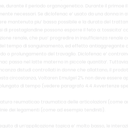
dine, durante il periodo organogenetico. Durante il primoe 
ente necessari. Se diclofenac e’ usato da una donna in a
re mantenuta piu’ bassa possibile e la durata del trattame
sintesi di prostaglandine possono esporre il feto a: tossici
ione renale, che puo’ progredire in insufficienza renale c
o del tempo di sanguinamento, ed effetto antiaggregante 
itardo o prolungamento del travaglio. Diclofenac e’ controin
ac passa nel latte materno in piccole quantita’. Tuttavia
ancanza distudi controllati in donne che allattano, il pro
 questa circostanza, Voltaren Emulgel 2% non deve essere ap
rolungato di tempo (vedere paragrafo 4.4 Avvertenze speci
i natura reumaticao traumatica delle articolazioni (come ad
inie dei legamenti (come ad esempio tendiniti).
eguito di un’applicazione topica e’ molto basso, le interaz