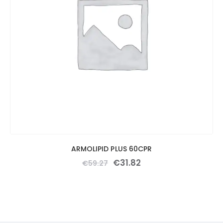
ARMOLIPID PLUS 60CPR
€
31
.
82
€
59
.
27