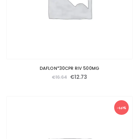
DAFLON*30CPR RIV 500MG
€
12
.
73
€
16
.
64
-46%