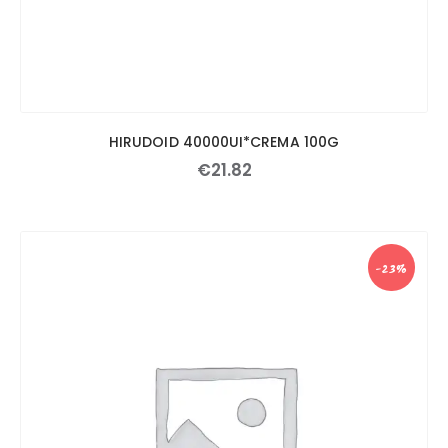
HIRUDOID 40000UI*CREMA 100G
€
21
.
82
-23%