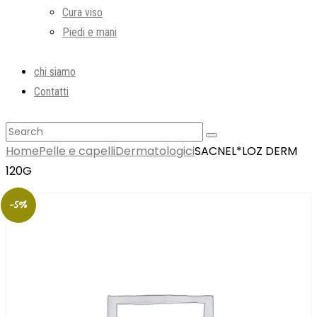
Cura viso
Piedi e mani
chi siamo
Contatti
Home
Pelle e capelli
Dermatologici
SACNEL*LOZ DERM
120G
-5%