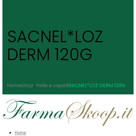
SACNEL*LOZ
DERM 120G
Home
Shop
...
Pelle e capelli
SACNEL*LOZ DERM 120G
Home