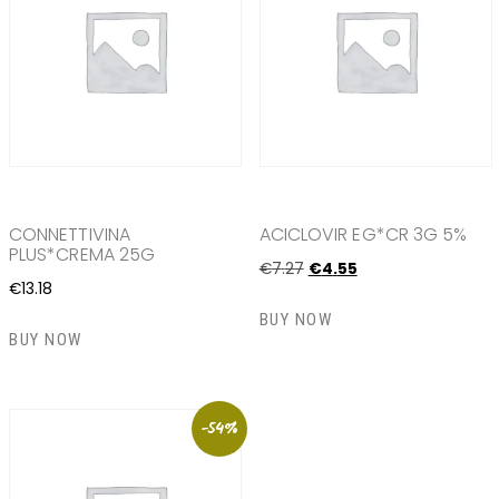
CONNETTIVINA
ACICLOVIR EG*CR 3G 5%
PLUS*CREMA 25G
€
7
.
27
€
4
.
55
€
13
.
18
BUY NOW
BUY NOW
-54%