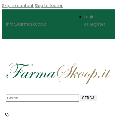
Skip to content
Skip to footer
Login
or
Register
info@farmaskoop.it