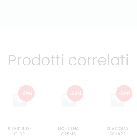
Prodotti correlati
-39%
-28%
-36%
RILASTIL D-
LICHTENA
IS ACQUA
CLAR
CREMA
SOLARE