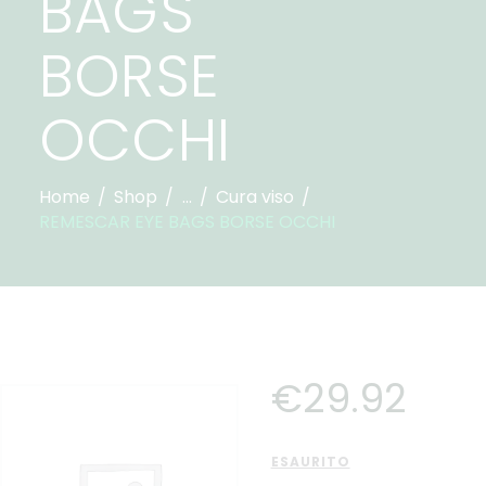
BAGS
BORSE
OCCHI
Home
Shop
...
Cura viso
REMESCAR EYE BAGS BORSE OCCHI
€
29
.
92
ESAURITO