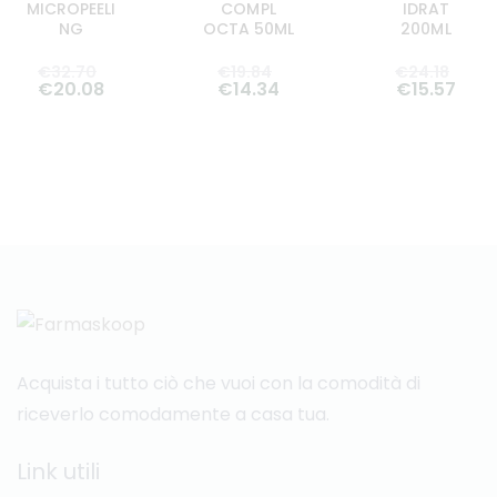
MICROPEELI
COMPL
IDRAT
NG
OCTA 50ML
200ML
€
32
.
70
€
19
.
84
€
24
.
18
€
20
.
08
€
14
.
34
€
15
.
57
Acquista i tutto ciò che vuoi con la comodità di
riceverlo comodamente a casa tua.
Link utili