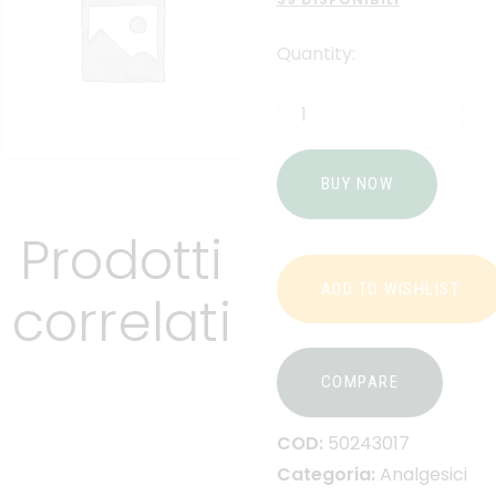
Quantity:
BUY NOW
Prodotti
ADD TO WISHLIST
correlati
COMPARE
COD:
50243017
Categoria:
Analgesici