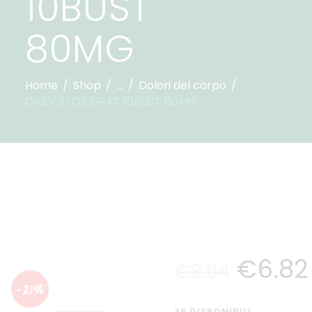
10BUST
80MG
Home
Shop
...
Dolori del corpo
OKIDOL*OS GRAT 10BUST 80MG
€
6
.
82
€
8
.
64
-21%
39 DISPONIBILI