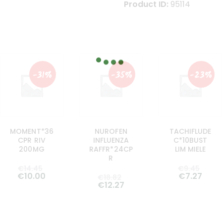
Product ID:
95114
-31%
-35%
-23%
MOMENT*36
NUROFEN
TACHIFLUDE
CPR RIV
INFLUENZA
C*10BUST
200MG
RAFFR*24CP
LIM MIELE
R
€
14
.
45
€
9
.
45
€
10
.
00
€
7
.
27
€
18
.
82
€
12
.
27