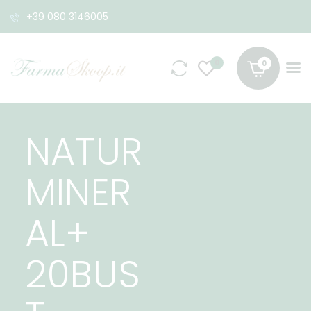
+39 080 3146005
0
NATUR
MINER
AL+
20BUS