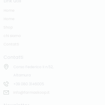
Link utili
Home
Home
Shop
chi siamo
Contatti
Contatti
Corso Federico II n.52,
Altamura
+39 080 3146005
info@farmaskoop.it