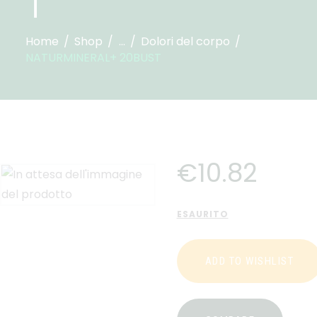
T
Home
Shop
...
Dolori del corpo
NATURMINERAL+ 20BUST
€
10
.
82
ESAURITO
ADD TO WISHLIST