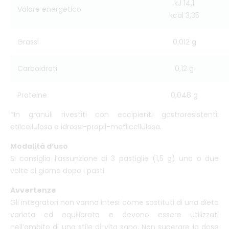
kJ 14,1
Valore energetico
kcal 3,35
Grassi
0,012 g
Carboidrati
0,12 g
Proteine
0,048 g
*In granuli rivestiti con eccipienti gastroresistenti:
etilcellulosa e idrossi-propil-metilcellulosa.
Modalità d’uso
Si consiglia l’assunzione di 3 pastiglie (1,5 g) una o due
volte al giorno dopo i pasti.
Avvertenze
Gli integratori non vanno intesi come sostituti di una dieta
variata ed equilibrata e devono essere utilizzati
nell’ambito di uno stile di vita sano. Non superare la dose