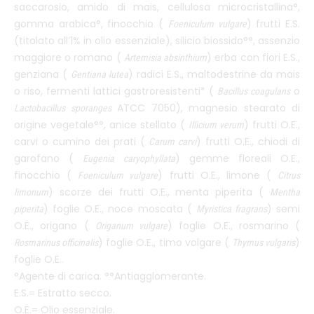
saccarosio, amido di mais, cellulosa microcristallina°,
gomma arabica°, finocchio (
) frutti E.S.
Foeniculum vulgare
(titolato all’1% in olio essenziale), silicio biossido°°, assenzio
maggiore o romano (
) erba con fiori E.S.,
Artemisia absinthium
genziana (
) radici E.S., maltodestrine da mais
Gentiana lutea
o riso, fermenti lattici gastroresistenti* (
o
Bacillus coagulans
ATCC 7050), magnesio stearato di
Lactobacillus sporanges
origine vegetale°°, anice stellato (
) frutti O.E.,
Illicium verum
carvi o cumino dei prati (
) frutti O.E., chiodi di
Carum carvi
garofano (
) gemme floreali O.E.,
Eugenia caryophyllata
finocchio (
) frutti O.E., limone (
Foeniculum vulgare
Citrus
) scorze dei frutti O.E., menta piperita (
limonum
Mentha
) foglie O.E., noce moscata (
) semi
piperita
Myristica fragrans
O.E., origano (
) foglie O.E., rosmarino (
Origanum vulgare
) foglie O.E., timo volgare (
)
Rosmarinus officinalis
Thymus vulgaris
foglie O.E..
°Agente di carica. °°Antiagglomerante.
E.S.= Estratto secco.
O.E.= Olio essenziale.