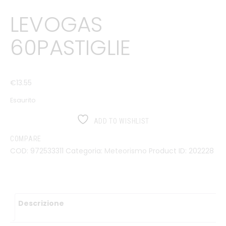
LEVOGAS
60PASTIGLIE
€
13
.
55
Esaurito
ADD TO WISHLIST
COMPARE
COD:
972533311
Categoria:
Meteorismo
Product ID:
202228
Descrizione