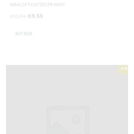
MAALOX PLUS*30CPR MAST
€
12
.
64
€
9
.
55
BUY NOW
-31%