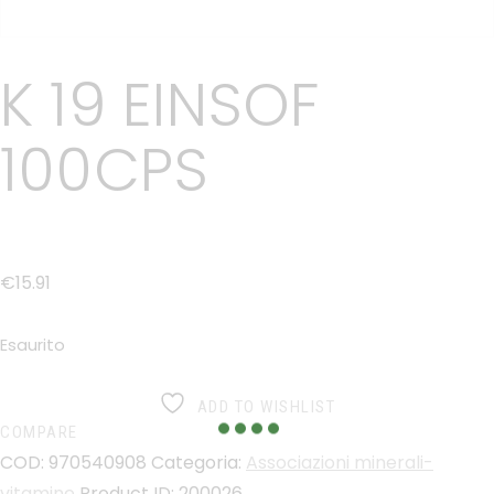
K 19 EINSOF
100CPS
€
15
.
91
Esaurito
ADD TO WISHLIST
COMPARE
COD:
970540908
Categoria:
Associazioni minerali-
vitamine
Product ID:
200026