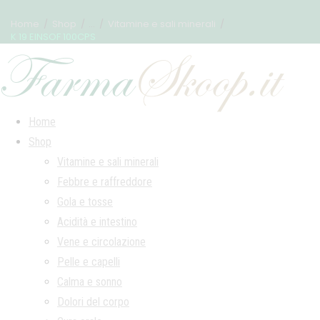
Home
Shop
...
Vitamine e sali minerali
K 19 EINSOF 100CPS
Home
Shop
Vitamine e sali minerali
Febbre e raffreddore
Gola e tosse
Acidità e intestino
Vene e circolazione
Pelle e capelli
Calma e sonno
Dolori del corpo