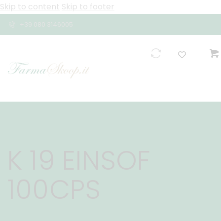
Skip to content
Skip to footer
+39 080 3146005
0
K 19 EINSOF
100CPS