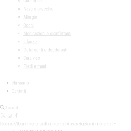
Cura orale
Naso e orecchio
Allergie
Occhi
Medicazioni e disinfettanti
Infanzia
Detergenti e deodoranti
Cura viso
Piedi e mani
chi siamo
Contatti
Home
Vitamine e sali minerali
Associazioni minerali-