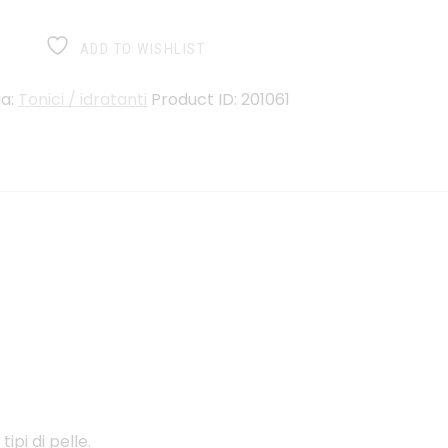
ADD TO WISHLIST
ia:
Tonici / idratanti
Product ID:
201061
ipi di pelle.