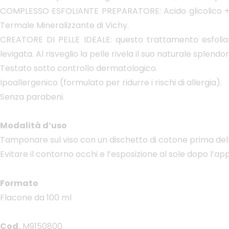
COMPLESSO ESFOLIANTE PREPARATORE: Acido glicolico + Hepe
Termale Mineralizzante di Vichy.
CREATORE DI PELLE IDEALE: questo trattamento esfolian
levigata. Al risveglio la pelle rivela il suo naturale splendor
Testato sotto controllo dermatologico.
Ipoallergenico (formulato per ridurre i rischi di allergia).
Senza parabeni.
Modalità d’uso
Tamponare sul viso con un dischetto di cotone prima dell
Evitare il contorno occhi e l’esposizione al sole dopo l’a
Formato
Flacone da 100 ml
Cod.
M9150800