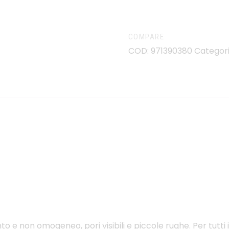
COMPARE
COD:
971390380
Categor
 e non omogeneo, pori visibili e piccole rughe. Per tutti i t