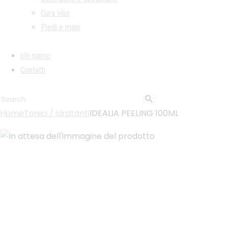
Cura viso
Piedi e mani
chi siamo
Contatti
Home
Tonici / idratanti
IDEALIA PEELING 100ML