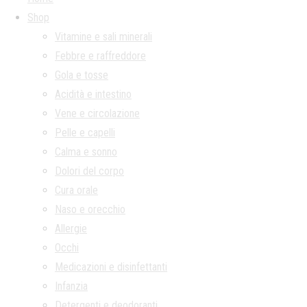
Shop
Vitamine e sali minerali
Febbre e raffreddore
Gola e tosse
Acidità e intestino
Vene e circolazione
Pelle e capelli
Calma e sonno
Dolori del corpo
Cura orale
Naso e orecchio
Allergie
Occhi
Medicazioni e disinfettanti
Infanzia
Detergenti e deodoranti