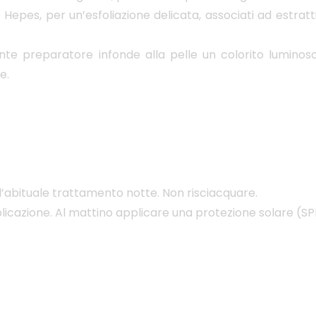
s, per un’esfoliazione delicata, associati ad estratti a
te preparatore infonde alla pelle un colorito luminos
e.
’abituale trattamento notte. Non risciacquare.
pplicazione. Al mattino applicare una protezione solare (S