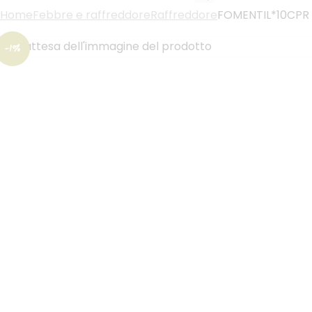
Home
Febbre e raffreddore
Raffreddore
FOMENTIL*10CPR 
-1%