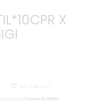
IL*10CPR X
IGI
ADD TO WISHLIST
:
Raffreddore
Product ID:
89594