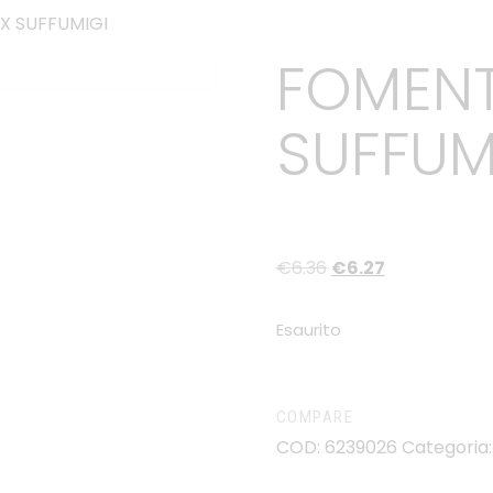
X SUFFUMIGI
FOMENT
SUFFUM
€
6
.
36
€
6
.
27
Esaurito
COMPARE
COD:
6239026
Categoria