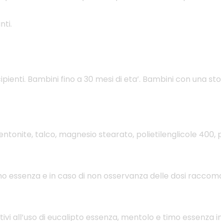
nti.
ccipienti. Bambini fino a 30 mesi di eta’. Bambini con una stor
tonite, talco, magnesio stearato, polietilenglicole 400, pa
o essenza e in caso di non osservanza delle dosi raccoman
elativi all’uso di eucalipto essenza, mentolo e timo essen