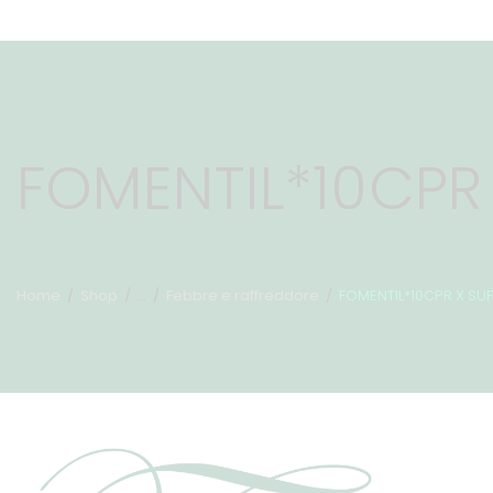
FOMENTIL*10CPR
Home
Shop
...
Febbre e raffreddore
FOMENTIL*10CPR X SUF