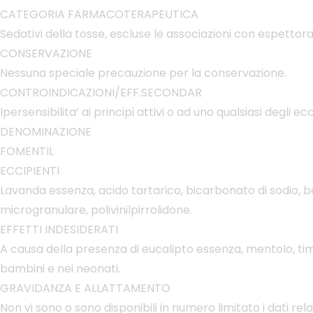
CATEGORIA FARMACOTERAPEUTICA
Sedativi della tosse, escluse le associazioni con espettora
CONSERVAZIONE
Nessuna speciale precauzione per la conservazione.
CONTROINDICAZIONI/EFF.SECONDAR
Ipersensibilita’ ai principi attivi o ad uno qualsiasi degli e
DENOMINAZIONE
FOMENTIL
ECCIPIENTI
Lavanda essenza, acido tartarico, bicarbonato di sodio, ben
microgranulare, polivinilpirrolidone.
EFFETTI INDESIDERATI
A causa della presenza di eucalipto essenza, mentolo, tim
bambini e nei neonati.
GRAVIDANZA E ALLATTAMENTO
Non vi sono o sono disponibili in numero limitato i dati r