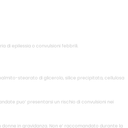
ia di epilessia o convulsioni febbrili.
lmito-stearato di glicerolo, silice precipitata, cellulosa
date puo’ presentarsi un rischio di convulsioni nei
za in donne in gravidanza. Non e’ raccomandato durante la