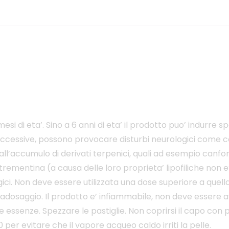
i di eta’. Sino a 6 anni di eta’ il prodotto puo’ indurre sp
 eccessive, possono provocare disturbi neurologici come c
 all’accumulo di derivati terpenici, quali ad esempio canfora
o e trementina (a causa delle loro proprieta’ lipofiliche no
logici. Non deve essere utilizzata una dose superiore a qu
ovradosaggio. Il prodotto e’ infiammabile, non deve essere
essenze. Spezzare le pastiglie. Non coprirsi il capo con pa
0 per evitare che il vapore acqueo caldo irriti la pelle.