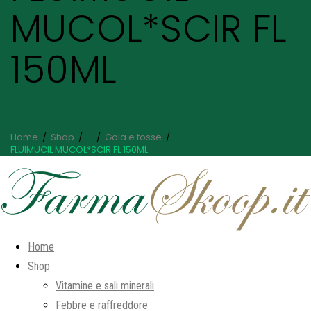
MUCOL*SCIR FL
150ML
Home
Shop
...
Gola e tosse
FLUIMUCIL MUCOL*SCIR FL 150ML
Home
Shop
Vitamine e sali minerali
Febbre e raffreddore