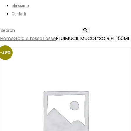
chi siamo
Contatti
Home
Gola e tosse
Tosse
FLUIMUCIL MUCOL*SCIR FL 150ML
-20%