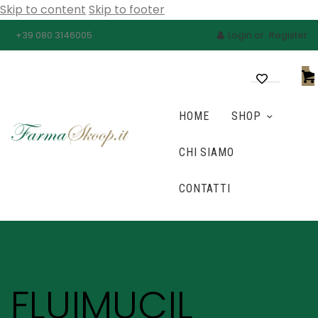
Skip to content
Skip to footer
Login or
Register
+39 080 3146005
0
HOME
SHOP
CHI SIAMO
CONTATTI
FLUIMUCIL