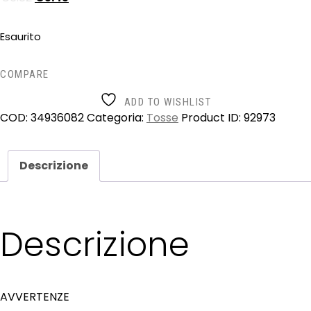
Esaurito
COMPARE
ADD TO WISHLIST
COD:
34936082
Categoria:
Tosse
Product ID:
92973
Descrizione
Descrizione
AVVERTENZE