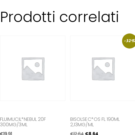
Prodotti correlati
-32
FLUIMUCIL*NEBUL 20F
BISOLSEC*OS FL 190ML
300MG/3ML
2,13MG/ML
€
19
.
91
€
12
.
64
€
8
.
64