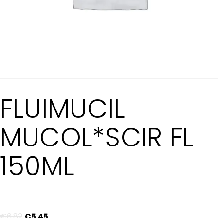
FLUIMUCIL
MUCOL*SCIR FL
150ML
€
6
.
82
€
5
.
45