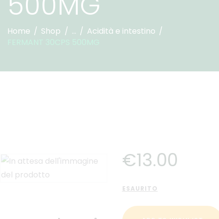
500MG
Home
Shop
...
Acidità e intestino
FERMANT 30CPS 500MG
€
13
.
00
ESAURITO