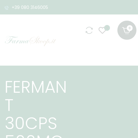
+39 080 3146005
0
FERMAN
T
30CPS