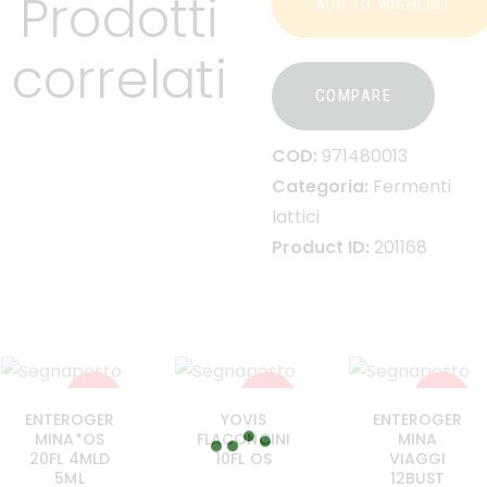
Prodotti
ADD TO WISHLIST
correlati
COMPARE
COD:
971480013
Categoria:
Fermenti
lattici
Product ID:
201168
-28%
-48%
-31%
ENTEROGER
YOVIS
ENTEROGER
MINA*OS
FLACONCINI
MINA
20FL 4MLD
10FL OS
VIAGGI
5ML
12BUST